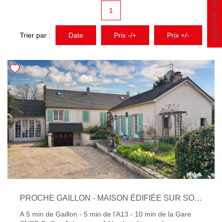
Créer une alerte
NOTRE AGENCE
1
Qui Sommes-Nous
Trier par :
Date
Prix -/+
Prix +/-
Notre Équipe
Nous Rejoindre
Nos Témoignages
Nos Partenaires
ACTUALITÉS
Nos Actualités
Nos Services Et Conseils
CONTACT
PROCHE GAILLON - MAISON ÉDIFIÉE SUR SOUS-SOL TOTAL - 4 CHAMBRES - TERRAIN 2420 M² AU CALME
A 5 min de Gaillon - 5 min de l'A13 - 10 min de la Gare