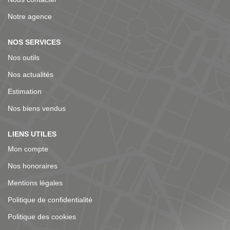
historique du Petit Andely, les bords de Seine et la
proximité de Château-Gaillard, notre région bénéficie de
Notre agence
nombreuses infrastructures : tous commerces,
établissements scolaires de la primaire au lycée, ainsi
NOS SERVICES
qu'une vie culturelle et associative riche et des
équipements sportifs qui facilitent et rendent agréable la
Nos outils
vie en résidence principale. Les amateurs de plein air
apprécieront également les chemins de randonnée, les
Nos actualités
sites d'escalade et les activités nautiques à disposition.
Estimation
Nos villes et villages sont facilement accessibles depuis la
région parisienne en moins d'une heure et demie via
Nos biens vendus
l'autoroute A13 ou la RN 6014. La ligne SNCF Paris Saint-
Lazare - Rouen dessert plusieurs gares situées à moins
de 20 minutes des villages environnants. La taille
LIENS UTILES
humaine de nos communes propose un cadre de vie
Mon compte
calme et convivial. Notre expertise s'étend jusqu'à la
Vallée de l'Andelle, Charleval, Pont-Saint-Pierre et leurs
Nos honoraires
environs, ainsi qu'à Lyons-la-Forêt, dont l'emplacement
en lisière de forêt en fait un lieu idéal pour une résidence
Mentions légales
secondaire. Nous serions ravis de mettre notre
Politique de confidentialité
expérience à votre service pour vous faire gagner un
temps précieux dans vos recherches ou vos transactions.
Politique des cookies
N'hésitez pas à nous contacter dès que possible pour