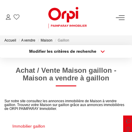
NOS BIENS
Accueil
A vendre
Maison
Gaillon
Acheter
Modifier les critères de recherche
Biens Vendus
Localisation
Type de bien
Surface min
Budget max
Achat / Vente Maison gaillon -
PARRAINER UN PROCHE
Maison a vendre à gaillon
Plus de critères
Créer une alerte
ESTIMER
Sur notre site consultez les annonces immobilière de Maison à vendre
Estimer En Ligne La Valeur De Mon Bien
gaillon. Trouvez votre Maison sur gaillon grâce aux annonces immobilières
de ORPI PAIMPARAY Immobilier.
Demander Une Estimation De Mon Bien
Immobilier gaillon