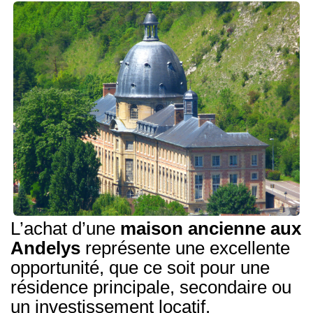
NOTRE AGENCE
Qui Sommes-Nous
Notre Équipe
Nous Rejoindre
Nos Témoignages
Nos Partenaires
ACTUALITÉS
Nos Actualités
L’achat d’une
maison ancienne aux
Andelys
représente une excellente
Nos Services Et Conseils
opportunité, que ce soit pour une
résidence principale, secondaire ou
CONTACT
un investissement locatif.