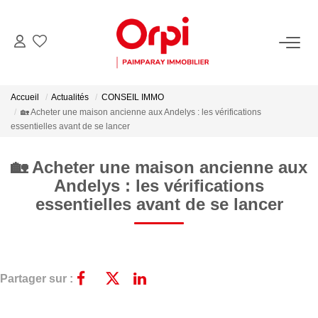
NOS BIENS
Accueil
Actualités
CONSEIL IMMO
Acheter
🏡 Acheter une maison ancienne aux Andelys : les vérifications
essentielles avant de se lancer
Biens Vendus
🏡 Acheter une maison ancienne aux
PARRAINER UN PROCHE
Andelys : les vérifications
essentielles avant de se lancer
ESTIMER
Estimer En Ligne La Valeur De Mon Bien
Partager sur :
Demander Une Estimation De Mon Bien