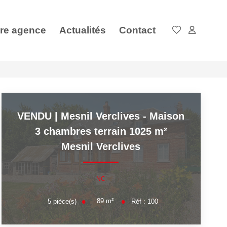
re agence
Actualités
Contact
VENDU | Mesnil Verclives - Maison
3 chambres terrain 1025 m²
Mesnil Verclives
NC
89
m²
5
pièce(s)
Réf :
100