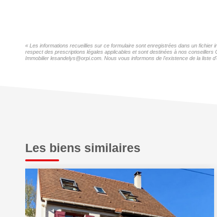
« Les informations recueillies sur ce formulaire sont enregistrées dans un fichie
respect des prescriptions légales applicables et sont destinées à nos conseillers
Immobilier lesandelys@orpi.com. Nous vous informons de l'existence de la liste d'
Les biens similaires