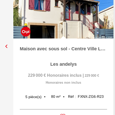
Maison avec sous sol - Centre Ville Les Andelys - 3...
Les andelys
229 000 €
Honoraires inclus
|
229 000 €
Honoraires non inclus
80
m²
Réf :
FXNX-ZG6-R23
5
pièce(s)