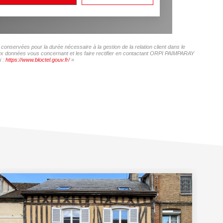
onservées pour la durée nécessaire à la gestion de la relation client dans le
 aux données vous concernant et les faire rectifier en contactant ORPI PAIMPARAY
i :
https://www.bloctel.gouv.fr/
»