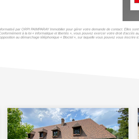
r informatisé par ORPI PAIMPARAY Immobilier pour gérer votre demande de contact. Elles sont c
 Conformément à la loi « informatique et libertés », vous pouvez exercer votre droit d'accès
opposition au démarchage téléphonique « Bloctel », sur laquelle vous pouvez vous inscrire ic