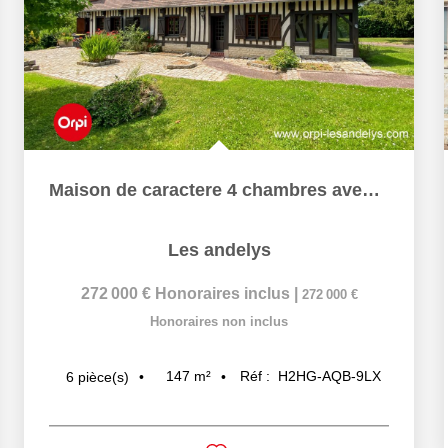
Maison de caractere 4 chambres avec Sous sol total et beau...
Les andelys
272 000 €
Honoraires inclus
|
272 000 €
Honoraires non inclus
147
m²
Réf :
H2HG-AQB-9LX
6
pièce(s)