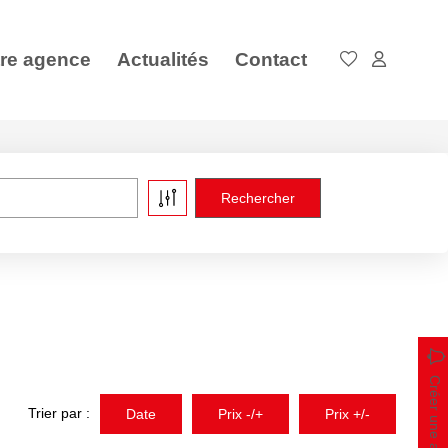
re agence
Actualités
Contact
Créer une alerte
Trier par :
Date
Prix -/+
Prix +/-