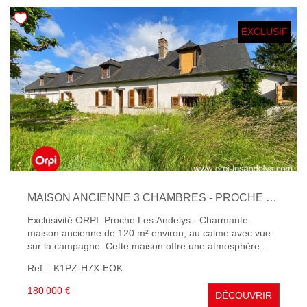
NOTRE AGENCE
EXCLUSIF
Qui Sommes-Nous
Notre Équipe
Nous Rejoindre
Nos Témoignages
Nos Partenaires
ACTUALITÉS
MAISON ANCIENNE 3 CHAMBRES - PROCHE LES ANDELYS
Nos Actualités
Exclusivité ORPI. Proche Les Andelys - Charmante
maison ancienne de 120 m² environ, au calme avec vue
Nos Services Et Conseils
sur la campagne. Cette maison offre une atmosphère
chaleureuse avec son salon doté d'une cheminée, une
Ref. : K1PZ-H7X-EOK
salle à manger et une cuisine aménagée, une chambre et
une salle douches. - A l'étage un palier servant de dortoir
CONTACT
180 000 €
DÉCOUVRIR
et desservant 2 chambres supplémentaires. Le jardin est