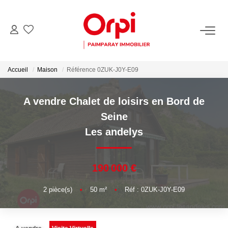
NOS BIENS
Accueil
Maison
Référence 0ZUK-J0Y-E09
Acheter
Biens Vendus
A vendre Chalet de loisirs en Bord de
Seine
PARRAINER UN PROCHE
Les andelys
ESTIMER
190 000 €
Estimer En Ligne La Valeur De Mon Bien
2
pièce(s)
•
50
m²
•
Réf : 0ZUK-J0Y-E09
Demander Une Estimation De Mon Bien