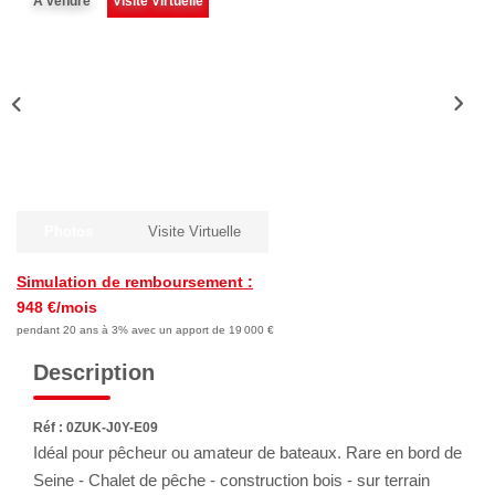
A vendre
Visite Virtuelle
NOTRE AGENCE
Qui Sommes-Nous
Notre Équipe
Nous Rejoindre
Nos Témoignages
Nos Partenaires
Photos
Visite Virtuelle
Simulation de remboursement :
ACTUALITÉS
948 €/mois
pendant 20 ans à 3% avec un apport de 19 000 €
Nos Actualités
Description
Nos Services Et Conseils
Réf : 0ZUK-J0Y-E09
Idéal pour pêcheur ou amateur de bateaux. Rare en bord de
CONTACT
Seine - Chalet de pêche - construction bois - sur terrain