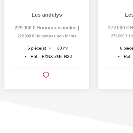
Les andelys
Le
229 000 €
Honoraires inclus
|
272 000 €
H
229 000 €
Honoraires non inclus
272 000 €
Ho
80
m²
5
pièce(s)
6
pièce
Réf :
FXNX-ZG6-R23
Réf 