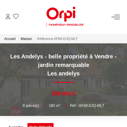
NOS BIENS
Accueil
Maison
Référence AF68-DJQ-MLT
Acheter
Biens Vendus
Les Andelys - belle propriété à Vendre -
jardin remarquable
PARRAINER UN PROCHE
Les andelys
ESTIMER
399 000 €
Estimer En Ligne La Valeur De Mon Bien
8
pièce(s)
•
180
m²
•
Réf : AF68-DJQ-MLT
Demander Une Estimation De Mon Bien