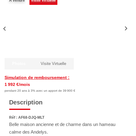
A vendre
Visite Virtuelle
NOTRE AGENCE
Qui Sommes-Nous
Notre Équipe
Nous Rejoindre
Nos Témoignages
Nos Partenaires
Photos
Visite Virtuelle
Simulation de remboursement :
ACTUALITÉS
1 992 €/mois
pendant 20 ans à 3% avec un apport de 39 900 €
Nos Actualités
Description
Nos Services Et Conseils
Réf : AF68-DJQ-MLT
Belle maison ancienne et de charme dans un hameau
CONTACT
calme des Andelys.