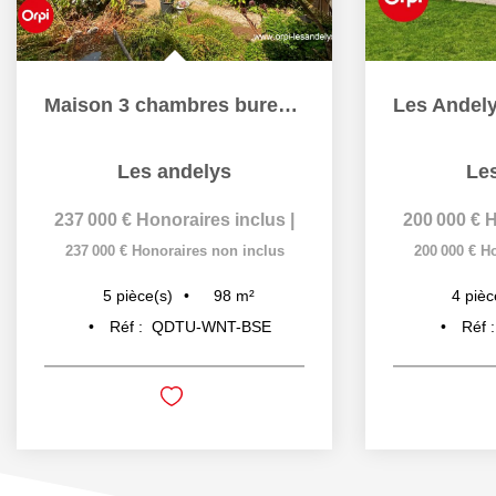
Maison 3 chambres bureau dépendance
Les andelys
Le
237 000 €
Honoraires inclus
|
200 000 €
H
237 000 €
Honoraires non inclus
200 000 €
Ho
98
m²
5
pièce(s)
4
pièc
Réf :
QDTU-WNT-BSE
Réf 