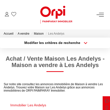
NOS BIENS
Accueil
A vendre
Maison
Les Andelys
Acheter
Modifier les critères de recherche
Biens Vendus
Localisation
Type de bien
Localisation
Sélectionnez...
Achat / Vente Maison Les Andelys -
PARRAINER UN PROCHE
Surface min
Budget max
Maison a vendre à Les Andelys
Plus de critères
Créer une alerte
ESTIMER
Sur notre site consultez les annonces immobilière de Maison à vendre Les
Andelys. Trouvez votre Maison sur Les Andelys grâce aux annonces
Estimer En Ligne La Valeur De Mon Bien
immobilières de ORPI PAIMPARAY Immobilier.
Demander Une Estimation De Mon Bien
Immobilier Les Andelys