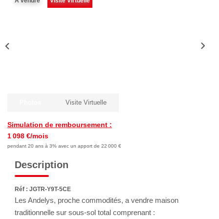
A vendre
Visite Virtuelle
NOTRE AGENCE
Qui Sommes-Nous
Notre Équipe
Nous Rejoindre
Nos Témoignages
Nos Partenaires
Photos
Visite Virtuelle
Simulation de remboursement :
ACTUALITÉS
1 098 €/mois
pendant 20 ans à 3% avec un apport de 22 000 €
Nos Actualités
Description
Nos Services Et Conseils
Réf : JGTR-Y9T-5CE
Les Andelys, proche commodités, a vendre maison
CONTACT
traditionnelle sur sous-sol total comprenant :