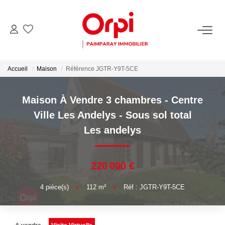
NOS BIENS
Accueil
Maison
Référence JGTR-Y9T-5CE
Acheter
Biens Vendus
Maison À Vendre 3 chambres - Centre
Ville Les Andelys - Sous sol total
PARRAINER UN PROCHE
Les andelys
ESTIMER
220 000 €
Estimer En Ligne La Valeur De Mon Bien
4
pièce(s)
•
112
m²
•
Réf : JGTR-Y9T-5CE
Demander Une Estimation De Mon Bien