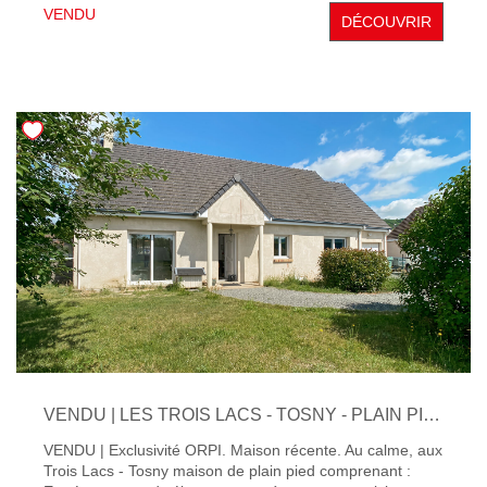
chambre, salle de bains avec douche, arrière cuisine. - A
VENDU
DÉCOUVRIR
l'étage: dégagement, 5 chambres, salle d'eau, 2
dressings. Garage. Beau terrain clos et paysagé de 1000
m² environ . Belles prestations.
VENDU | LES TROIS LACS - TOSNY - PLAIN PIED - 3 CHAMBRES
VENDU | Exclusivité ORPI. Maison récente. Au calme, aux
Trois Lacs - Tosny maison de plain pied comprenant :