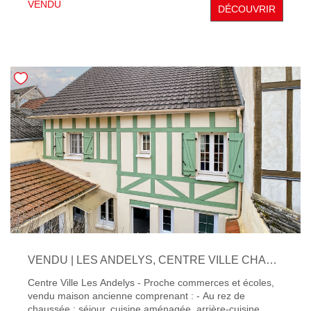
VENDU
DÉCOUVRIR
salle d'eau . Le tout repose sur un sous-sol total, idéal
pour le stationnement, le stockage ou l'aménagement
d'un espace atelier ou buanderie. Combles perdues. La
maison est implantée sur un agréable terrain clos et
arboré de 847 m², avec un abri de jardin. Des travaux de
rafraîchissement sont à prévoir, mais cela vous permettra
de personnaliser entièrement cette maison à votre goût.
Cette maison a été vendue par Orpi Paimparay
Immobilier, agence immobilière reconnue aux Andelys,
spécialisée dans la vente de biens aux Andelys et dans la
vallée de Seine en Normandie. Nous accompagnons
chaque projet immobilier avec exigence et précision, en
proposant une estimation sur mesure, une mise en valeur
soignée et une stratégie de diffusion ciblée. Notre
expertise du marché local nous permet d'optimiser
chaque vente dans les meilleures conditions. Vous
envisagez de vendre une maison aux Andelys ou dans le
secteur ? Faites appel à Orpi Paimparay Immobilier pour
un accompagnement personnalisé et confidentiel.
VENDU | LES ANDELYS, CENTRE VILLE CHARMANTE MAISON ANCIENNE 111 M² ET JARDIN
Centre Ville Les Andelys - Proche commerces et écoles,
vendu maison ancienne comprenant : - Au rez de
chaussée : séjour, cuisine aménagée, arrière-cuisine,