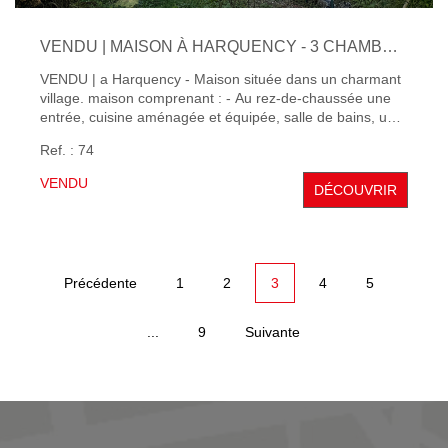
VENDU | MAISON À HARQUENCY - 3 CHAMBRES
VENDU | a Harquency - Maison située dans un charmant
village. maison comprenant : - Au rez-de-chaussée une
entrée, cuisine aménagée et équipée, salle de bains, un
salon spacieux, - à l'étage un couloir donnant sur 3
Ref. : 74
chambres, un bureau. garage. Maison à rafraîchir à votre
goût. Le terrain de 280m² offre amplement d'espace pour
VENDU
DÉCOUVRIR
profiter de l'extérieur.
Précédente
1
2
3
4
5
...
9
Suivante