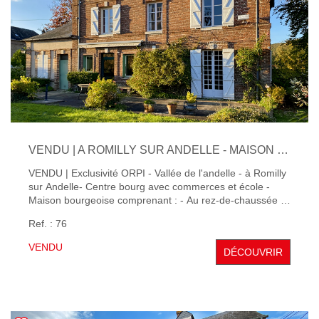
VENDU | A ROMILLY SUR ANDELLE - MAISON BOURGEOISE AVEC 5 CHAMBRES - BEAUX VOLUMES
VENDU | Exclusivité ORPI - Vallée de l'andelle - à Romilly
sur Andelle- Centre bourg avec commerces et école -
Maison bourgeoise comprenant : - Au rez-de-chaussée :
une entrée sur cuisine aménagée et équipée, une salle à
Ref. : 76
manger, un salon avec cheminée, un grand cellier. - Au
premier étage : 4 chambres, une salle de douche. - Au
VENDU
DÉCOUVRIR
deuxième étage : une chambre. Grenier Terrain arboré et
paysager sur lequel se trouve un double garage et un
cabanon en bois. Assainissement collectif, chauffage
central au gaz de ville. Beaux Volumes, Belles prestations.