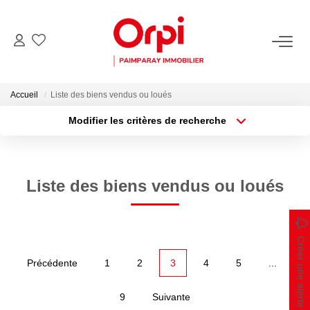
NOS BIENS
Accueil
Liste des biens vendus ou loués
Acheter
Modifier les critères de recherche
Biens Vendus
Localisation
Type de bien
Localisation
Sélectionnez...
PARRAINER UN PROCHE
Surface min
Budget max
Liste des biens vendus ou loués
Plus de critères
Créer une alerte
ESTIMER
Créer une alerte
Estimer En Ligne La Valeur De Mon Bien
Précédente
1
2
3
4
5
...
Demander Une Estimation De Mon Bien
9
Suivante