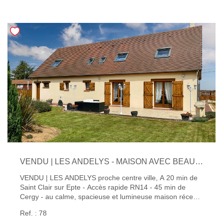
VENDU | LES ANDELYS - MAISON AVEC BEAUX VOLUMES - 180 M² - 6 CHAMBRES
VENDU | LES ANDELYS proche centre ville, A 20 min de
Saint Clair sur Epte - Accès rapide RN14 - 45 min de
Cergy - au calme, spacieuse et lumineuse maison récente
comprenant : - Au rez-de-chaussée: entrée, séjour double
Ref. : 78
avec cheminée insert, cuisine aménagée et équipée, une