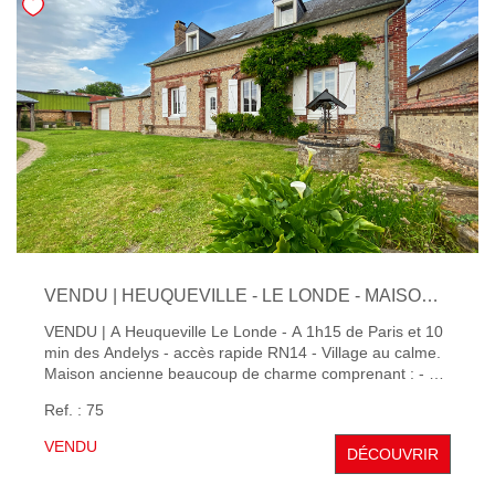
VENDU | HEUQUEVILLE - LE LONDE - MAISON ANCIENNE - 3 CHAMBRES
VENDU | A Heuqueville Le Londe - A 1h15 de Paris et 10
min des Andelys - accès rapide RN14 - Village au calme.
Maison ancienne beaucoup de charme comprenant : - Au
rez de chaussée : entrée sur séjour de 34 m² avec
Ref. : 75
cheminée, cuisine aménagée, salle d'eau. - A l'étage :
dégagement, 3 chambres. Chauffage par pompe à
VENDU
DÉCOUVRIR
chaleur récente. Garage et carport. Terrain clos et arboré
de 510 m² env.