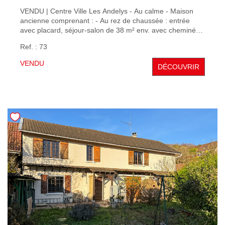
VENDU | Centre Ville Les Andelys - Au calme - Maison
ancienne comprenant : - Au rez de chaussée : entrée
avec placard, séjour-salon de 38 m² env. avec cheminée,
cuisine aménagée de 13 m² donnant sur une terrasse,
Ref. : 73
salle d'eau - A l'étage : palier desservant 2 belles
chambres. Belle cave voutée, terrain de 193 m² env. Les
VENDU
DÉCOUVRIR
plus : - double vitrages, - volets pvc, - chaudière gaz de
ville à condensation récente. - possibilité de rentrer la
voiture sur le terrain