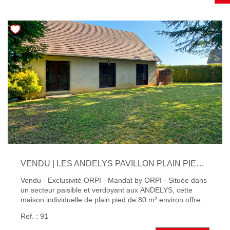
NOTRE AGENCE
Qui Sommes-Nous
Notre Équipe
Nous Rejoindre
Nos Témoignages
Nos Partenaires
ACTUALITÉS
VENDU | LES ANDELYS PAVILLON PLAIN PIED 3 CHAMBRES AVEC SOUS-SOL TOTAL SUR BEAU TERRAIN DE 847 M²
Nos Actualités
Vendu - Exclusivité ORPI - Mandat by ORPI - Située dans
Nos Services Et Conseils
un secteur paisible et verdoyant aux ANDELYS, cette
maison individuelle de plain pied de 80 m² environ offre
un beau potentiel pour les amateurs de tranquillité et de
CONTACT
Ref. : 91
personnalisation. Elle se compose d'un séjour lumineux,
d'une cuisine indépendante, de trois chambres, d'une