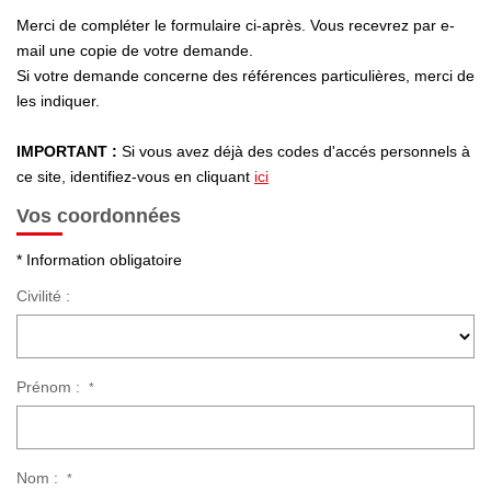
NOTRE AGENCE
Merci de compléter le formulaire ci-après. Vous recevrez par e-
Qui Sommes-Nous
mail une copie de votre demande.
Si votre demande concerne des références particulières, merci de
Notre Équipe
les indiquer.
Nous Rejoindre
IMPORTANT :
Si vous avez déjà des codes d'accés personnels à
Nos Témoignages
ce site, identifiez-vous en cliquant
ici
Nos Partenaires
Vos coordonnées
* Information obligatoire
ACTUALITÉS
Civilité :
Nos Actualités
Nos Services Et Conseils
Prénom :
*
CONTACT
Nom :
*