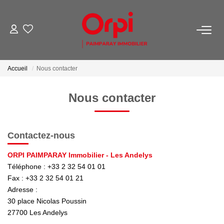
NOS BIENS
Accueil
Nous contacter
Acheter
Biens Vendus
Nous contacter
PARRAINER UN PROCHE
Contactez-nous
ESTIMER
ORPI PAIMPARAY Immobilier - Les Andelys
Téléphone :
+33 2 32 54 01 01
Estimer En Ligne La Valeur De Mon Bien
Fax :
+33 2 32 54 01 21
Adresse :
Demander Une Estimation De Mon Bien
30 place Nicolas Poussin
27700
Les Andelys