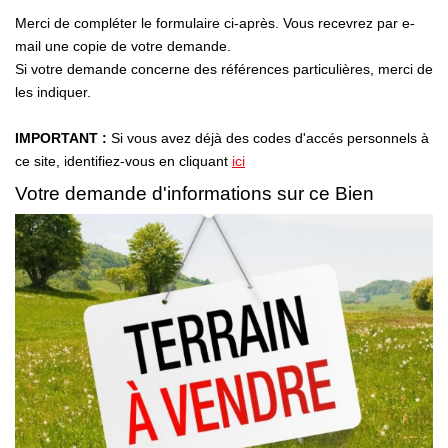
NOTRE AGENCE
Merci de compléter le formulaire ci-après. Vous recevrez par e-
mail une copie de votre demande.
Qui Sommes-Nous
Si votre demande concerne des références particulières, merci de
les indiquer.
Notre Équipe
Nous Rejoindre
IMPORTANT :
Si vous avez déjà des codes d'accés personnels à
ce site, identifiez-vous en cliquant
ici
Nos Témoignages
Votre demande d'informations sur ce Bien
Nos Partenaires
ACTUALITÉS
Nos Actualités
Nos Services Et Conseils
CONTACT