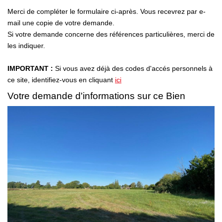
NOTRE AGENCE
Merci de compléter le formulaire ci-après. Vous recevrez par e-
mail une copie de votre demande.
Qui Sommes-Nous
Si votre demande concerne des références particulières, merci de
les indiquer.
Notre Équipe
Nous Rejoindre
IMPORTANT :
Si vous avez déjà des codes d'accés personnels à
ce site, identifiez-vous en cliquant
ici
Nos Témoignages
Votre demande d'informations sur ce Bien
Nos Partenaires
ACTUALITÉS
Nos Actualités
Nos Services Et Conseils
CONTACT